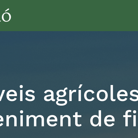
eis agrícole
niment de f