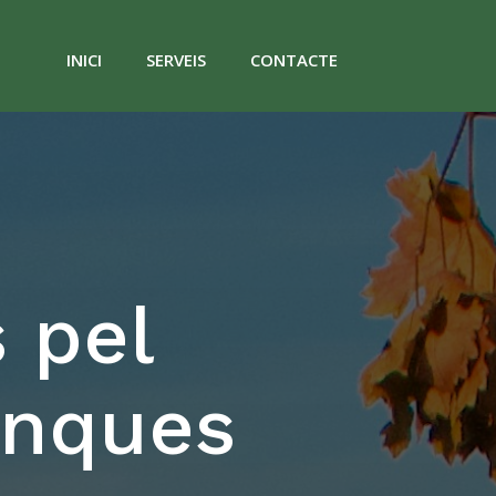
INICI
SERVEIS
CONTACTE
s pel
inques